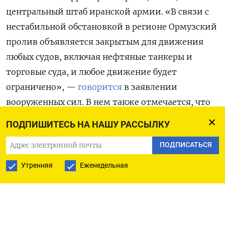
центральный штаб иранской армии. «В связи с
нестабильной обстановкой в регионе Ормузский
пролив объявляется закрытым для движения
любых судов, включая нефтяные танкеры и
торговые суда, и любое движение будет
ограничено», —
говорится
в заявлении
вооруженных сил. В нем также отмечается, что
под удар США попали «некоторые южные
ПОДПИШИТЕСЬ НА НАШУ РАССЫЛКУ
регионы провинции Хормозган».
ПОДПИСАТЬСЯ
В ночь на 11 июня Центральное командование
Утренняя
Еженедельная
(CENTCOM) Пентагона
сообщило
о начале
воздушных ударов по Ирану, которые «являются
ответом на безосновательную и
продолжающуюся агрессию» Тегерана. Спустя