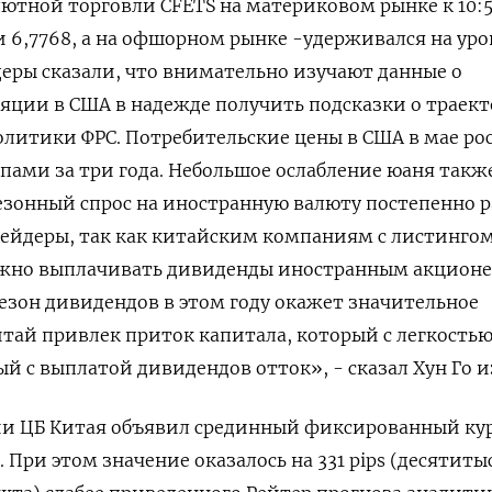
ютной торговли CFETS на материковом ​рынке к 10:
и ‌6,7768, а на офшорном рынке -удерживался на уро
деры ​сказали, что внимательно изучают данные о
ции в США ‌в надежде получить подсказки о траек
литики ФРС. Потребительские цены в США в мае ро
ами за три ​года. Небольшое ослабление ‌юаня такж
езонный спрос на иностранную валюту ​постепенно р
ейдеры, так как китайским компаниям с листингом
жно выплачивать дивиденды иностранным акционе
езон дивидендов в этом году окажет значительное
Китай привлек приток капитала, который с легкость
 ​с выплатой дивидендов отток», - ⁠сказал Хун Го и
и ЦБ Китая объявил срединный фиксированный курс
р. При этом значение оказалось ‌на 331 pips (десятит