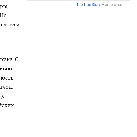
еры
 Но
 словам
фика. С
невно
ность
ктуры
цу
йских