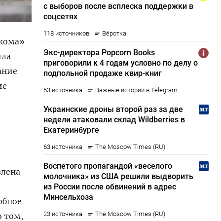
екома»
ила
ание
ие
влена
обное
о том,