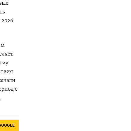
вых
ть
 2026
ом
еляет
ому
ствия
скачали
ериод с
.
GOOGLE