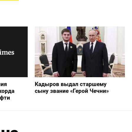
ния
Кадыров выдал старшему
корда
сыну звание «Герой Чечни»
ефти