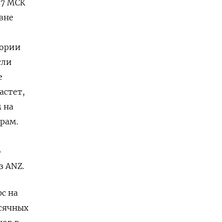
57 МСК
вне
тории
сли
е
астет,
 на
рам.
ю
з ANZ.
 ‌на
ысячных