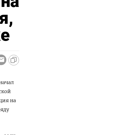
 на
я,
ке
начал
ской
ция на
ряду