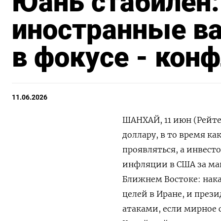
Юань стабилен:
иностранные в
в фокусе - конф
11.06.2026
ШАНХАЙ, 11 июн (Рейте
доллару, в то время к
‌проявляться, а инвес
инфляции в США за май
Ближнем Востоке: ​нак
целей ⁠в Иране, и пре
атаками, если мирное 