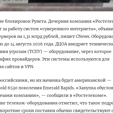
ие блокировок Рунета. Дочерняя компания «Ростел
т за работу систем «суверенного интернета», объяв
серверов на 1,31 млрд рублей, пишет CNews. Оборудов
 до 14 августа 2026 года. ДЦОА внедряет техническ
вия угрозам (ТСПУ) — оборудование, через которое
афик провайдеров. Эти системы используются для
я сайтов и VPN.
российскими, но их начинка будет американской —
Gold 6530 поколения Emerald Rapids. «Закупка обусло
ачами компании», — сообщили в «Ростелекоме».
ке телеком-оборудования отметил, что такое подр
 короткие сроки поставки обычно свидетельствуют 