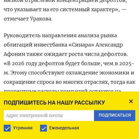
низкой отраслевой концентрацией дефолтов,
что указывает на его системный характер», —
отмечает Уракова.
Руководитель направления анализа рынка
облигаций инвестбанка «Синара» Александр
Афонин также ожидает роста числа дефолтов.
«В 2026 году дефолтов будет больше, чем в 2025-
м. Этому способствуют охлаждение экономики и
сокращение спроса во многих отраслях, тогда как
процентные расходы компаний остаются на
повышенном уровне», — считает он. В России
ПОДПИШИТЕСЬ НА НАШУ РАССЫЛКУ
продолжается рекордный по
ПОДПИСАТЬСЯ
продолжительности период сохранения жестких
Утренняя
Еженедельная
денежно-кредитных условий. В октябре 2024
года Банк России повысил ключевую ставку до