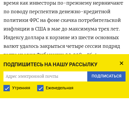
время ​как ​инвесторы по-прежнему нервничают
⁠по поводу перспектив ‌денежно-кредитной
политики ФРС на ‌фоне скачка потребительской
инфляции в США в ​мае до максимума трех лет.
Индексу ‌доллара к корзине из шести основных ​
валют удалось закрыться четыре сессии подряд
‌выше уровня Фибоначчи 99,928 - 76,4-
процентной коррекции просадки с отметки
ПОДПИШИТЕСЬ НА НАШУ РАССЫЛКУ
100,640 до ​97,623 (с марта ​по ‌май). Длинная
ПОДПИСАТЬСЯ
нижняя тень во вторник и ​среду указывает на
Утренняя
Еженедельная
отрицание нисходящего тренда, и это усиливает
повышательный потенциал и увеличивает
вероятность более сильного подъема - до пика с
начала 2026 года в 100,64. Однако ​закрытие
индекса ⁠доллара ниже уровня Фибоначчи 99,928