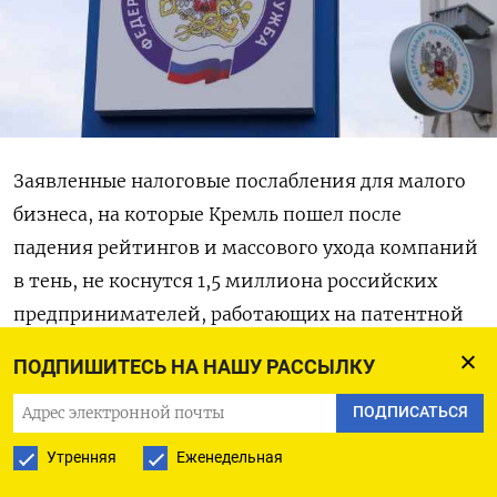
Заявленные налоговые послабления для малого
бизнеса, на которые Кремль пошел после
падения рейтингов и массового ухода компаний
в тень, не коснутся 1,5 миллиона российских
предпринимателей, работающих на патентной
системе налоообложения.
ПОДПИШИТЕСЬ НА НАШУ РАССЫЛКУ
Как
сообщает Forbes
, законопроект о смягчении
ПОДПИСАТЬСЯ
налоговой реформы для малого бизнеса,
Утренняя
Еженедельная
которому с 2026 года пришлось платить НДС,