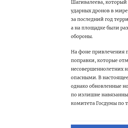
Шагивалеева, который
ударных дронов в мире
за последний год терр
а на площадке были ра
обороны.
На фоне привлечения п
поправки, которые от
несовершеннолетних н
опасными. В настоящее
однако обновленные но
по излишне навязанным
комитета Госдумы по т