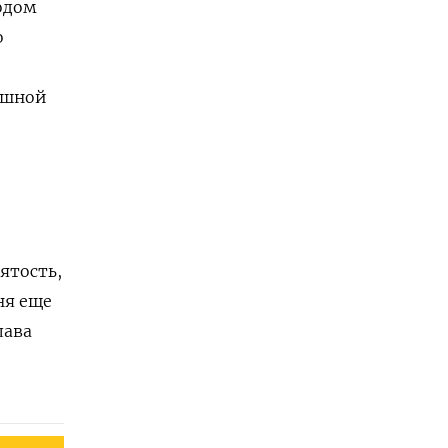
одом
о
ушной
ятость,
ня еще
лава