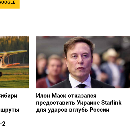
GOOGLE
Сибири
Илон Маск отказался
предоставить Украине Starlink
ршруты
для ударов вглубь России
-2