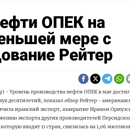
ефти ОПЕК на
еньшей мере с
дование Рейтер
р) - Уровень производства нефти ОПЕК в мае достиг
ух десятилетий, показал обзор Рейтер - американс
ичила ‌иранский экспорт, азакрытие Ираном Ормузс
ижению экспорта других производителей Персидско
 которую входят 11 стран, снизилась ​на 1,06 миллио