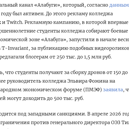
льный канал «Алабуги», который, согласно
данным
 году был активен. До этого рекламу колледжа
k
и Twitch. Рекламную кампанию, в которой впервы
ершеннолетние студенты колледжа собирают боевые
номической зоне «Алабуга», запустили в начале весн
T-Invariant, за публикацию подобных видеоролико
едлагали блогерам от 250 тыс. до 1,5 млн руб.
, что студенты получают за сборку дронов от 150 до
днее руководитель колледжа Эльвира Фомина на
народном экономическом форуме (ПМЭФ)
заявила
, 
й могут доходить до 500 тыс. руб.
одится под западными санкциями. В апреле 2026 го
ограничения против генерального директора ОЭЗ Т