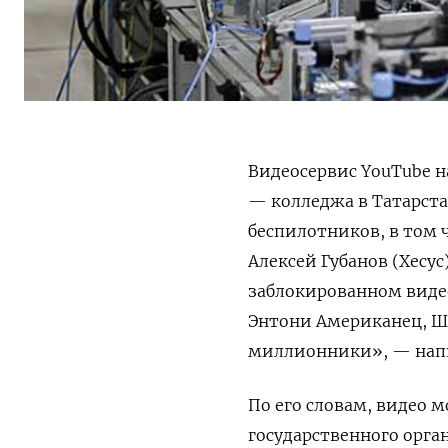
Видеосервис YouTube
н
— колледжа в Татарста
беспилотников, в том 
Алексей Губанов (Хесу
заблокированном видео
Энтони Американец, ШТ
миллионники», — напи
По его словам, видео 
государственного орга