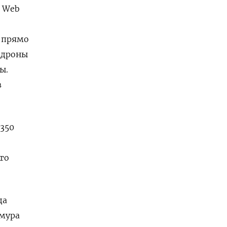
Web
е прямо
 дроны
ы.
в
 350
что
да
имура