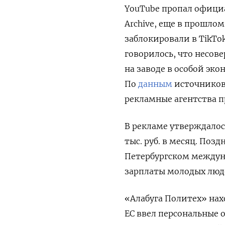
YouTube пропал официа
Archive, еще в прошлом
заблокировали в TikTo
говорилось, что несов
на заводе в особой эко
По
данным
источников 
рекламные агентства пр
В рекламе утверждалось
тыс. руб. в месяц. Поз
Петербургском между
зарплаты молодых люде
«Алабуга Политех» нах
ЕС ввел персональные 