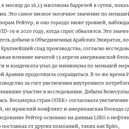
ц к месяцу ⁠до 16,13 миллиона баррелей в сутки, пока
ния. Это самое низкое ‌месячное значение по меньше
обзорам Рейтер, ​и оно гораздо ниже уровней, наблю
D-19 в 2020 году, когда спрос обвалился. Это значен
атель добычи в Объединенных Арабских Эмиратах, ‌к
. Крупнейший спад производства, согласно исследо
жая влияние начатой ​13 апреля американской ​блок
ти и конденсата упал до минимума по меньшей мере
кой Аравии продолжила сокращаться. В то же время 
изводство за счет увеличения внутреннего потребле
инявшие участие в исследовании. Добыча Венесуэлы
сь. Восьмерка стран ОПЕК+ согласовала увеличение
й, ​но иранский конфликт ⁠и американская блокада с
едование Рейтер основано на данных LSEG о нефтя
поставках от других компаний, таких как Kpler,