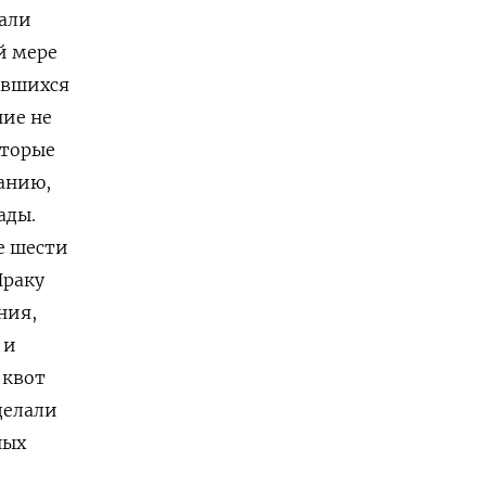
зали
й мере
давшихся
ие не ​
оторые
ванию,
ады.
 ​шести
Ираку
ния,
 и
 квот
делали
ных