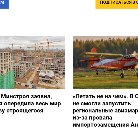
АМ
ПОДПИСАТЬСЯ В 
 Минстроя заявил,
«Летать не на чем». В 
я опередила весь мир
не смогли запустить
ву строящегося
региональные авиама
из-за провала
импортозамещения Ан