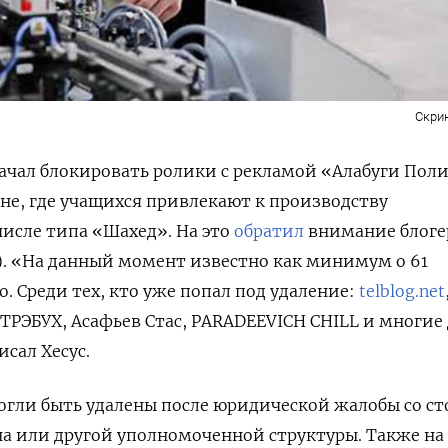
Скри
ачал блокировать ролики с рекламой «Алабуги Пол
не, где учащихся привлекают к производству
числе типа «Шахед». На это
обратил
внимание блоге
с). «На данный момент известно как минимум о 61
. Среди тех, кто уже попал под удаление:
telblog.net
РЭБУХ, Асафьев Стас, PARADEEVICH CHILL и многие
сал Хесус.
могли быть удалены после юридической жалобы со с
на или другой уполномоченной структуры. Также на