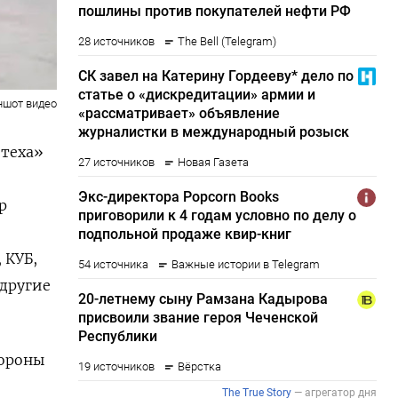
ншот видео
итеха»
р
, КУБ,
 другие
тороны