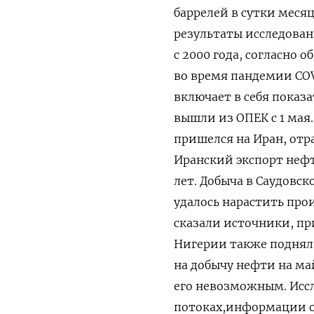
баррелей ​в сутки ​меся
‌результаты исследова
с 2000 года, согласно 
во время пандемии ‌COVI
включает в себя показ
вышли из ОПЕК с 1 мая
пришелся на Иран, отра
Иранский экспорт ‌неф
лет. Добыча в Саудовс
удалось нарастить про
сказали источники, пр
Нигерии также подняла
на добычу нефти на ма
его невозможным. Иссл
потоках,информации ‌о 