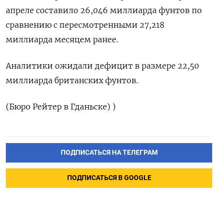
‌апреле составило ​26,046 миллиарда ‌фунтов ​по
‌сравнению с ​пересмотренными ​27,218
‌миллиарда месяцем ​ранее.
Аналитики ожидали дефицит в ​размере ⁠22,50
‌миллиарда британских ‌фунтов.
(Бюро Рейтер ​в ‌Гданьске) )
ПОДПИСАТЬСЯ НА ТЕЛЕГРАМ
ПОДПИСАТЬСЯ В GOOGLE