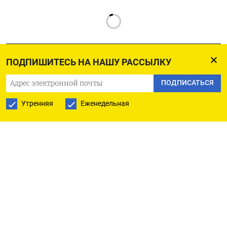
ПОДПИШИТЕСЬ НА НАШУ РАССЫЛКУ
ПОДПИСАТЬСЯ
РУССКАЯ СЛУЖБА
Утренняя
Еженедельная
ПОДПИШИТЕСЬ НА НАШУ РАССЫЛКУ
ПОДПИСАТЬСЯ
Ежедневная
Еженедельная
The Moscow Times
О нас