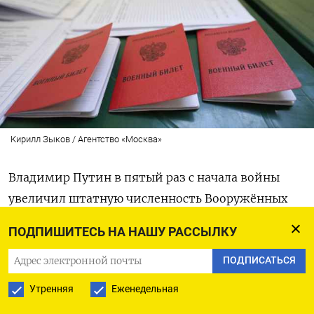
Кирилл Зыков / Агентство «Москва»
Владимир Путин в пятый раз с начала войны
увеличил штатную численность Вооружённых
сил России. Согласно подписанному указу, общая
ПОДПИШИТЕСЬ НА НАШУ РАССЫЛКУ
численность армии установлена на уровне 2 399
130 человек, из которых 1,51 млн —
ПОДПИСАТЬСЯ
военнослужащие. В документе, опубликованном
Утренняя
Еженедельная
на официальном интернет-портале правовой