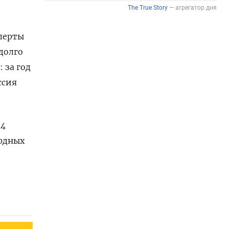
сперты
долго
 за год
ссия
14
рдных