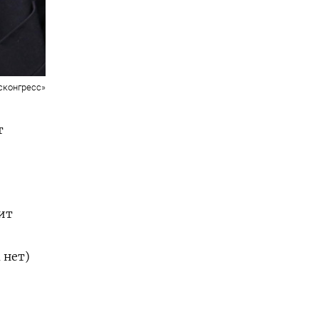
сконгресс»
т
ит
 нет)