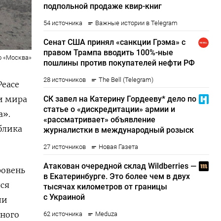
о «Москва»
Peace
и мира
а».
блика
ровень
лся
ли
ьного