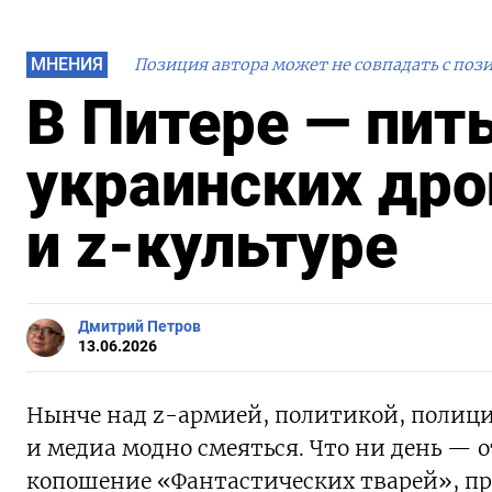
МНЕНИЯ
Позиция автора может не совпадать с поз
В Питере — пит
украинских дро
и z-культуре
Дмитрий Петров
13.06.2026
Нынче над z-армией, политикой, полицие
и медиа модно смеяться. Что ни день — 
копошение «Фантастических тварей», при