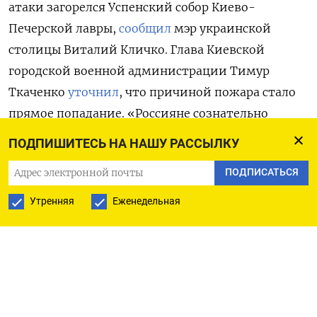
атаки загорелся Успенский собор Киево-
Печерской лавры,
сообщил
мэр украинской
столицы Виталий Кличко. Глава Киевской
городской военной администрации Тимур
Ткаченко
уточнил
, что причиной пожара стало
прямое попадание. «Россияне сознательно
ударили в сердце одной из крупнейших
ПОДПИШИТЕСЬ НА НАШУ РАССЫЛКУ
христианских святынь!» — заявил Ткаченко. По
ПОДПИСАТЬСЯ
данным
Государственной службы по
чрезвычайным ситуациям Украины (ГСЧС),
Утренняя
Еженедельная
пожар охватил крышу собора, а его площадь
составила около 800 квадратных метров.
Также под удар попали жилые многоэтажные
дома почти во всех районах Киева. Погибли пять