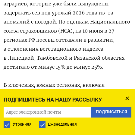
аграриев, которые уже были вынуждены
задержать сев под урожай 2026 года из-за
аномалий с погодой. По оценкам Национального
союза страховщиков (НСА), на 10 июня в 27
регионах РФ посевы отставали в развитии,
а отклонения вегетационного индекса
в Липецкой, Тамбовской и Рязанской областях
достигало от минус 15% до минус 25%.
В ключевых, южных регионах, включая
Ростовскую область, Краснодарский
ПОДПИШИТЕСЬ НА НАШУ РАССЫЛКУ
и Ставропольский край, зафиксировано
превышение с начала года накопленных осадков
ПОДПИСАТЬСЯ
на 50 миллиметров относительно нормы, что
Утренняя
Еженедельная
может создать риски переувлажнения почвы,