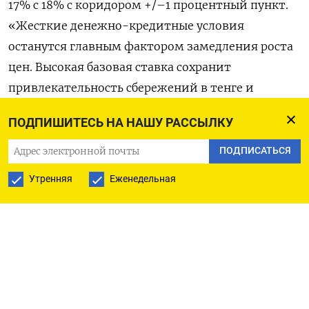
​17% с 18% с коридором +/–1 процентный пункт.
«Жесткие денежно-кредитные ‌условия
останутся главным фактором замедления роста
цен. Высокая базовая ставка сохранит
привлекательность сбережений в тенге ​и
сдержит ​кредитную активность. ‌Такие условия
ПОДПИШИТЕСЬ НА НАШУ РАССЫЛКУ
будут способствовать постепенному снижению
инфляции в ​2026 году», - говорится в прогнозе
ПОДПИСАТЬСЯ
банка. Прогноз основных макроэкономических
Утренняя
Еженедельная
показателей Казахстана: 2026 2027 2028 Рост
ВВП в 5,5 5,5 5,5 сопоставимых ценах (%)
Инфляция (% г/г на 9,7 6,2 5,0 конец года)
Базовая ставка (% 17,3 12,7 9,1 годовых в среднем
за год) Курс казахстанского 490 505 525 тенге к
доллару США (в среднем за год) Учрежденный в