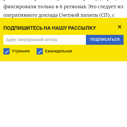
фиксировали только в 6 регионах. Это следует из
оперативного доклада Счетной палаты (СП), с
которым
ознакомились
«Ведомости».
ПОДПИШИТЕСЬ НА НАШУ РАССЫЛКУ
Также выросло количество субъектов с высоким
ПОДПИСАТЬСЯ
уровнем дефицита (более 10% к налоговым и
Утренняя
Еженедельная
неналоговым доходам) — до 35 против 23 годом
ранее. Максимальные показатели дефицита
бюджета по отношению к доходам наблюдаются
в Еврейской АО (50,5%), Кемеровской (50%) и
Вологодской (32,9%) областях, а также
Республике Коми (32,7%). Наибольшая «дыра» в
бюджете в абсолютном выражении у
Кемеровской области (21,3 млрд руб.), Ханты-
Мансийского АО (20,3 млрд), Краснодарского