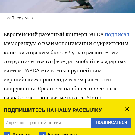
Geoff Lee / MOD
Европейский ракетный концерн MBDA
подписал
меморандум о взаимопонимании с украинским
конструкторским бюро «Луч» о расширении
сотрудничества в сфере дальнобойных ударных
систем. MBDA считается крупнейшим
европейским производителем ракетного
вооружения. Среди его наиболее известных
разработок — крылатые ракеты Storm
Shadow/SCALP. Их активно использует Украина
ПОДПИШИТЕСЬ НА НАШУ РАССЫЛКУ
для ударов по российским военным объектам.
ПОДПИСАТЬСЯ
Соглашение предусматривает развитие
украинской крылатой ракеты «Нептун» для
Утренняя
Еженедельная