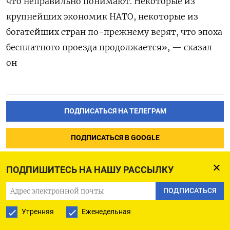
что неправильно понимают. Некоторые из
крупнейших экономик НАТО, некоторые из
богатейших стран по-прежнему верят, что эпоха
бесплатного проезда продолжается», — сказал
он
ПОДПИСАТЬСЯ НА ТЕЛЕГРАМ
ПОДПИСАТЬСЯ В GOOGLE
ПОДПИШИТЕСЬ НА НАШУ РАССЫЛКУ
ПОДПИСАТЬСЯ
Уолл-стрит растет:
Утренняя
Еженедельная
оптимизм вокруг мирной