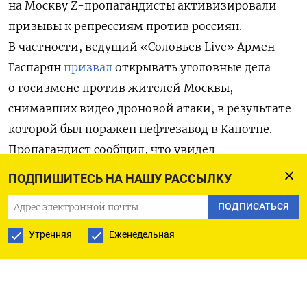
на Москву Z-пропагандисты активизировали
призывы к репрессиям против россиян.
В частности, ведущий «Соловьев Live» Армен
Гаспарян
призвал
открывать уголовные дела
о госизмене против жителей Москвы,
снимавших видео дроновой атаки, в результате
которой был поражен нефтезавод в Капотне.
Пропагандист сообщил, что увидел
в «украинских» каналах около сотни видео
ПОДПИШИТЕСЬ НА НАШУ РАССЫЛКУ
из Москвы во время удара, и призвал силовиков
ПОДПИСАТЬСЯ
с использованием системы распознавания лиц
найти авторов этих роликов. По мнению
Утренняя
Еженедельная
Гаспаряна, таких людей — «никчемных
ублюдков» и «добровольных помощников»
ВСУ — нужно арестовывать и «раскалывать»