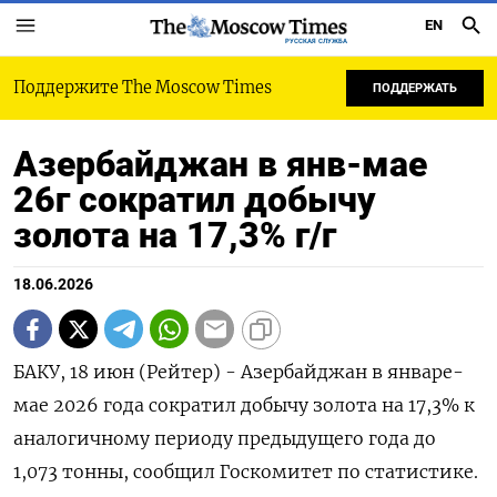
EN
РУССКАЯ СЛУЖБА
Поддержите The Moscow Times
ПОДДЕРЖАТЬ
Азербайджан в янв-мае
26г сократил добычу
золота на 17,3% г/г
18.06.2026
БАКУ, 18 июн (Рейтер) - Азербайджан ‌в январе-
мае ​2026 года сократил ​добычу ​золота ⁠на ‌17,3% ‌к
аналогичному периоду предыдущего ​года ‌до ​
1,073 тонны, ‌сообщил Госкомитет по статистике.