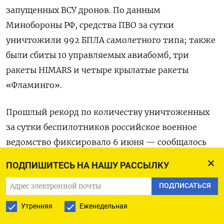
запущенных ВСУ дронов. По данным
Минобороны РФ, средства ПВО за сутки
уничтожили 992 БПЛА самолетного типа; также
были сбиты 10 управляемых авиабомб, три
ракеты HIMARS и четыре крылатые ракеты
«Фламинго».
Прошлый рекорд по количеству уничтоженных
за сутки беспилотников российское военное
ведомство фиксировало 6 июня — сообщалось
о 911 сбитых аппаратов. Третий по величине
ПОДПИШИТЕСЬ НА НАШУ РАССЫЛКУ
показатель был зарегистрирован 23 мая — 800
ПОДПИСАТЬСЯ
беспилотников за сутки.
Утренняя
Еженедельная
Украина тем временем наращивает свои