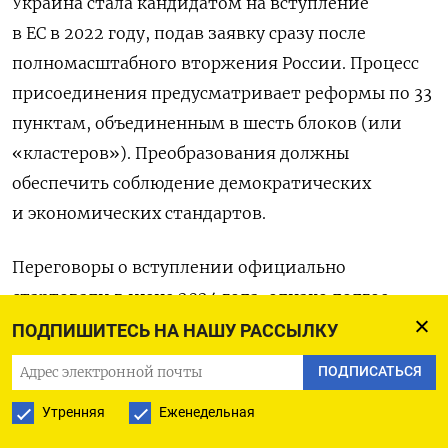
Украина стала кандидатом на вступление
в ЕС в 2022 году, подав заявку сразу после
полномасштабного вторжения России.
Процесс
присоединения предусматривает реформы по 33
пунктам, объединенным в шесть блоков (или
«кластеров»). Преобразования должны
обеспечить соблюдение демократических
и экономических стандартов.
Переговоры о вступлении официально
стартовали в июне 2024 года, однако долгое
время блокировались Будапештом. Ситуация
ПОДПИШИТЕСЬ НА НАШУ РАССЫЛКУ
сдвинулась после прихода к власти Мадьяра: тот
ПОДПИСАТЬСЯ
согласился снять вето взамен на обещание
Утренняя
Еженедельная
Украины расширить права проживающего
в Закарпатье венгерского меньшинства.