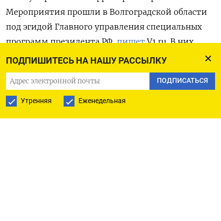
Мероприятия прошли в Волгоградской области
под эгидой Главного управления специальных
программ президента РФ,
пишет
V1.ru. В них
были задействованы мобилизационные
ПОДПИШИТЕСЬ НА НАШУ РАССЫЛКУ
работники исполнительных органов власти,
ПОДПИСАТЬСЯ
муниципалитетов и территориальных структур
федеральных ведомств из Астраханской,
Утренняя
Еженедельная
Волгоградской и Ростовской областей,
Калмыкии, Крыма, Севастополя, Луганска
и Донецка.
В рамках учений в Волжском развернули
предварительный пункт сбора граждан,
подлежащих мобилизации, участок для
разносчиков повесток, пункт приема и передачи