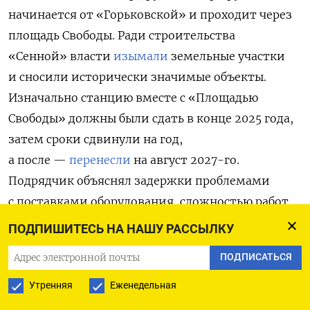
начинается от «Горьковской» и проходит через
площадь Свободы. Ради строительства
«Сенной» власти
изымали
земельные участки
и сносили исторически значимые объекты.
Изначально станцию вместе с «Площадью
Свободы» должны были сдать
в конце 2025 года,
затем сроки сдвинули на год,
а после —
перенесли
на август 2027-го.
Подрядчик объяснял задержки проблемами
с поставками оборудования, сложностью работ
в историческом центре города и удорожанием
ПОДПИШИТЕСЬ НА НАШУ РАССЫЛКУ
строительства.
ПОДПИСАТЬСЯ
Задержки зарплат становятся все более
Утренняя
Еженедельная
распространенным явлением в России. Только