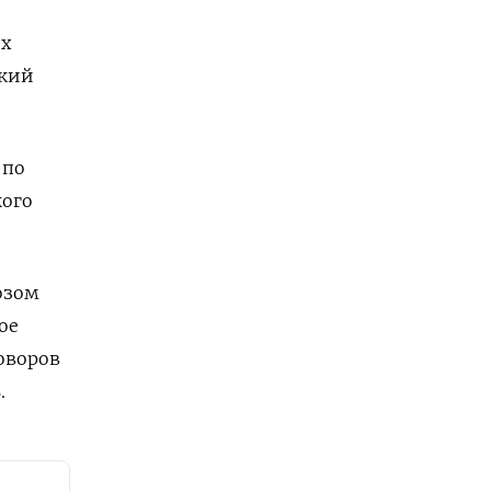
их
ский
 по
кого
озом
ое
оворов
.