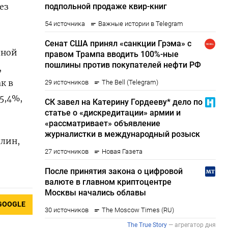
ез
лной
,
к в
5,4%,
ллин,
GOOGLE