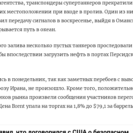
агентства, транспондеры супертанкеров прекратили
 их местоположении при входе в пролив. Один из н
ил передачу сигналов в воскресенье, выйдя в Оман
рывается путь в океан.
ого залива несколько пустых танкеров проследовали
ы впоследствии загрузить нефть в портах Персидс
сь в понедельник, так как заметных перебоев с выв
розу Ирана, не произошло. Кроме того, положительн
иков рынка произвели сообщения участников перег
на Brent упала на торгах на 1,8% до $79,1 за баррель
явил, что договорился с США о безопасном