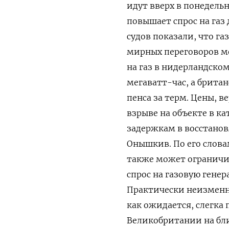
идут вверх в понедель
повышает спрос на газ
судов показали, что г
мирных переговоров м
на газ ​в нидерландском 
мегаватт-час, а британ
пенса за терм. Цены, в
взрыве на объекте в ‌
задержкам в ​восстано
Онышкив. По его словам
также может ограничи
спрос на газовую ​гене
Практически неизменн
как ожидается, ​слегка
Великобритании на бли