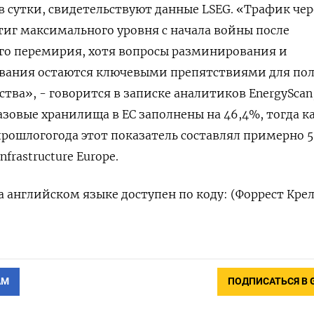
 сутки, свидетельствуют данные LSEG. «Трафик чер
иг максимального уровня с начала войны после
го перемирия, хотя вопросы разминирования ​и
ования ⁠остаются ключевыми препятствиями для по
тва», - говорится в записке аналитиков EnergyScan
азовые хранилища ‌в ЕС заполнены на 46,4%, тогда ка
рошлогогода этот показатель составлял примерно 5
nfrastructure Europe.
 английском языке доступен ‌по коду: (Форрест Кре
АМ
ПОДПИСАТЬСЯ В 