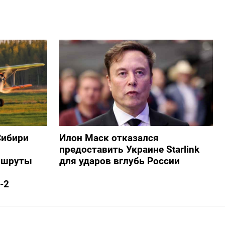
Сибири
Илон Маск отказался
предоставить Украине Starlink
ршруты
для ударов вглубь России
-2