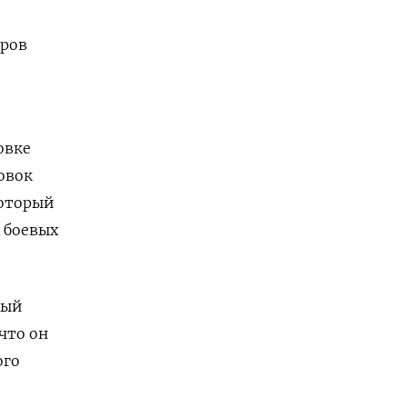
еров
овке
овок
который
 боевых
ный
что он
ого