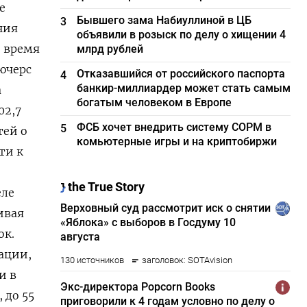
е
Бывшего зама Набиуллиной в ЦБ
3
ния
объявили в розыск по делу о хищении 4
о время
млрд рублей
ючерс
Отказавшийся от российского паспорта
4
банкир-миллиардер может стать самым
а
богатым человеком в Европе
02,7
ФСБ хочет внедрить систему СОРМ в
5
тей о
комьютерные игры и на криптобиржи
ти к
еле
ивая
ок.
ации,
и в
 до 55