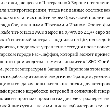
ник: ожидающееся в Центральной Европе потеплени
 ‌для электрогенерации, тогда как данные отслежива
азовозы пытались пройти через Ормузский пролив в
ежду Соединенными Штатами ​и Ираном. Фронт-фь
​хабе TTF к 12:22 ⁠МСК вырос на 0,95% до 42,55 ‌евро з
ский спотовый ‌контракт поднялся на 1,64 пенса до 1
ероятно, продолжат ​укрепление сегодня после новос
катарском городе Рас-Лаффан, который может привес
влении производства, отметил аналитик LSEG Юрий
, рост ‌температуры в Западной Европе на этой нед
ть выработку атомной энергии во Франции, увелич
рацию и создавая ​повышательные риски для ‌котиров
ый прогноз выработки ветровой и солнечной генер
 повысит прогноз спроса на газ для электроэнергетик
жайшие сутки - на 2 миллиона кубометров в сутки,