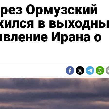
ерез Ормузский
жился в выходны
явление Ирана о