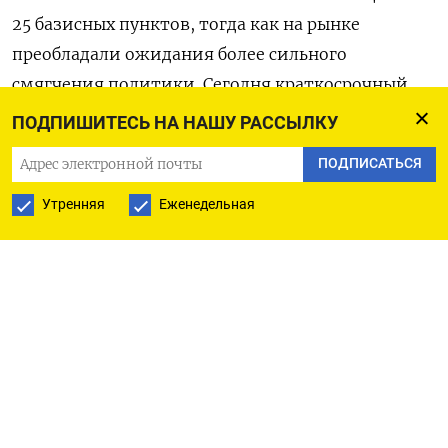
25 базисных пунктов, тогда как на рынке
преобладали ожидания более сильного
смягчения политики. Сегодня краткосрочный
спекулятивный эффект сошел на нет, но
ПОДПИШИТЕСЬ НА НАШУ РАССЫЛКУ
поддержка ​российской валюте от сохранения
ПОДПИСАТЬСЯ
Центробанком жесткой ДКП ​может проявляться
на более длинном горизонте.
Утренняя
Еженедельная
К 13.45 ​МСК пара ⁠юань/рубль расчетами «завтра»
котировалась на Мосбирже по 10,88, и рубль
дешевеет на 0,7%.
Беспоставочная пара доллар/рубль расчетами
«завтра» котировалась к ‌этому времени по 74,14,
и здесь рубль теряет почти ‌полпроцента.