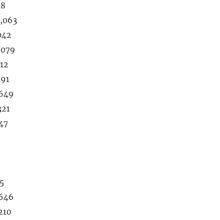
48
4,063
042
,079
312
991
,649
321
47
05
,646
210