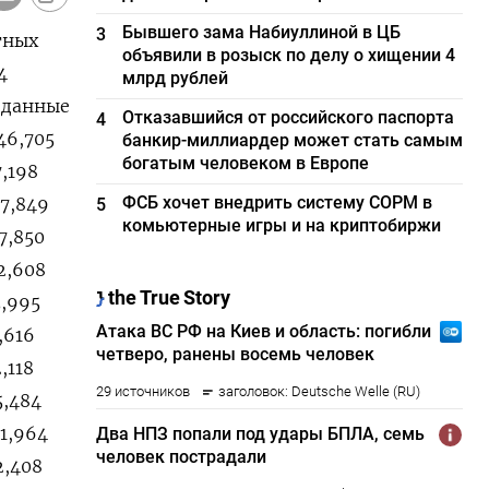
Бывшего зама Набиуллиной в ЦБ
3
ных ​
объявили в розыск по делу о хищении 4
4
млрд рублей
 ​данные
Отказавшийся от российского паспорта
4
746,705
банкир-миллиардер может стать самым
богатым человеком в Европе
7,198
ФСБ хочет внедрить систему СОРМ в
47,849
5
комьютерные игры и на криптобиржи
7,850
52,608
5,995
,616
,118
5,484
71,964
2,408