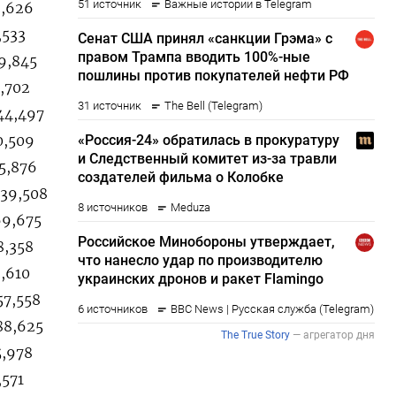
3,626
,533
29,845
3,702
44,497
0,509
65,876
539,508
69,675
8,358
3,610
57,558
88,625
5,978
,571