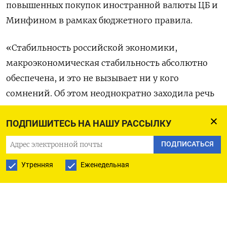
повышенных покупок иностранной валюты ЦБ и ​
Минфином в рамках бюджетного правила.
«Стабильность российской ‌экономики,
макроэкономическая стабильность абсолютно
обеспечена, и это ​не вызывает ни у кого
сомнений. Об ‌этом неоднократно заходила речь
на экономических совещаниях у президента», -
ПОДПИШИТЕСЬ НА НАШУ РАССЫЛКУ
сказал Песков, комментируя котировки.
ПОДПИСАТЬСЯ
«Что касается сильной ​волатильности на ​
Утренняя
Еженедельная
нефтяных рынках, ‌да, она имеет место, и она так
​или иначе влияет на все экономики мира.
Влияет это и на нашу экономику».
Вместе с тем, по его словам, нефтяные доходы