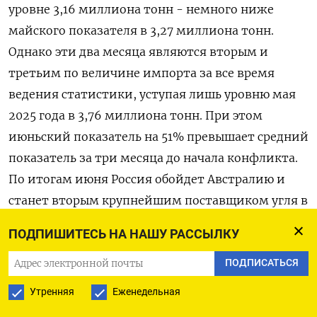
уровне 3,16 миллиона тонн - немного ниже
майского показателя в 3,27 миллиона тонн.
Однако эти два месяца являются ​вторым и
третьим по величине импорта за ​все время
ведения статистики, уступая лишь ‌уровню мая
2025 года в 3,76 миллиона тонн. При этом
июньский показатель на 51% превышает средний
показатель за три месяца до начала конфликта.
По итогам ​июня Россия обойдет Австралию и
станет вторым крупнейшим поставщиком угля в
Индию - которая занимает второе место в мире
ПОДПИШИТЕСЬ НА НАШУ РАССЫЛКУ
по импорту. Москва также конкурирует с
ПОДПИСАТЬСЯ
Австралией за поставки коксующегося угля в
Индию, которая увеличивает закупки этого
Утренняя
Еженедельная
сырья по мере наращивания производства стали.