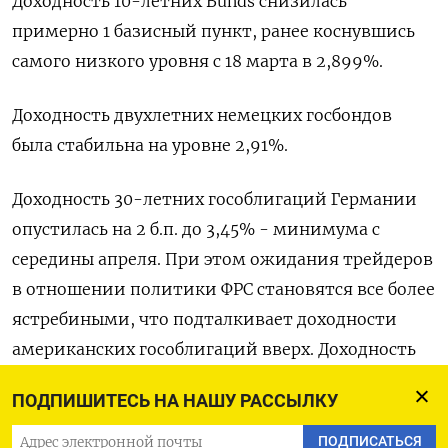
Доходность 10-летних ‌Bunds снизилась
примерно 1 базисный пункт, ранее ​коснувшись
самого низкого уровня ‌с 18 марта в 2,899%.
Доходность ​двухлетних немецких госбондов
была стабильна на ‌уровне 2,91%.
Доходность 30-летних гособлигаций Германии
опустилась на 2 б.п. до ​3,45% - минимума ​с
‌середины апреля. При этом ожидания трейдеров
​в отношении политики ФРС становятся все более
ястребиными, что подталкивает доходности
американских гособлигаций вверх. Доходность
индикативных 10-летних долговых бумаг США
ПОДПИШИТЕСЬ НА НАШУ РАССЫЛКУ
составила 4,48%, а ​спред между ⁠доходностью 10-
летних облигаций Германии и США расширился
ПОДПИСАТЬСЯ