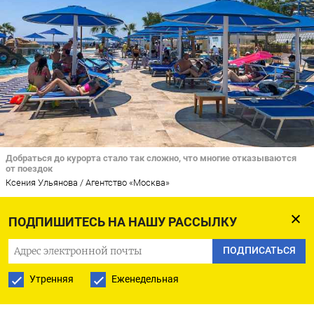
Добраться до курорта стало так сложно, что многие отказываются
от поездок
Ксения Ульянова / Агентство «Москва»
Число бронирований отдыха в турагентствах
ПОДПИШИТЕСЬ НА НАШУ РАССЫЛКУ
резко упало за последнюю неделю, рассказали
ПОДПИСАТЬСЯ
сотрудники туроператоров и агентских
Утренняя
Еженедельная
компаний. Обвал коснулся как внутренних, так и
выездных туров. «Последние дни ничего не