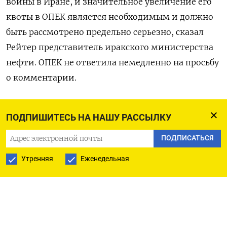
войны в Иране, ​и значительное увеличение его
квоты в ОПЕК является необходимым и должно
быть рассмотрено предельно серьезно, сказал
Рейтер ​представитель ⁠иракского министерства
нефти. ОПЕК не ответила ‌немедленно на просьбу
‌о комментарии.
Оригинал сообщения на английском ​языке
ПОДПИШИТЕСЬ НА НАШУ РАССЫЛКУ
доступен по ‌коду:
ПОДПИСАТЬСЯ
(Ахмед Рашид)
Утренняя
Еженедельная
ПОДПИСАТЬСЯ НА ТЕЛЕГРАМ
ПОДПИСАТЬСЯ В GOOGLE