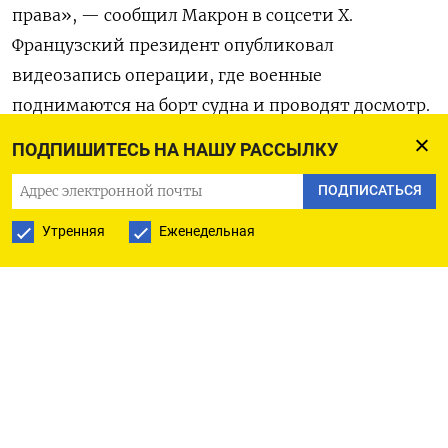
права», — сообщил Макрон в соцсети X.
Французский президент опубликовал
видеозапись операции, где военные
поднимаются на борт судна и проводят досмотр.
Макрон подчеркнул, что новая операция
ПОДПИШИТЕСЬ НА НАШУ РАССЫЛКУ
демонстрирует жесткую позицию Европы. «Мы
ПОДПИСАТЬСЯ
не позволим этому флоту обходить санкции и
финансировать военные усилия России», —
Утренняя
Еженедельная
заявил французский лидер.
По данным Главного управления разведки
Украины, Deliver ходит под флагом Камеруна и
участвует в экспорте российской нефти с 2024
года. Судно в основном работало через порты
Балтийского и Черного морей. Deliver находится