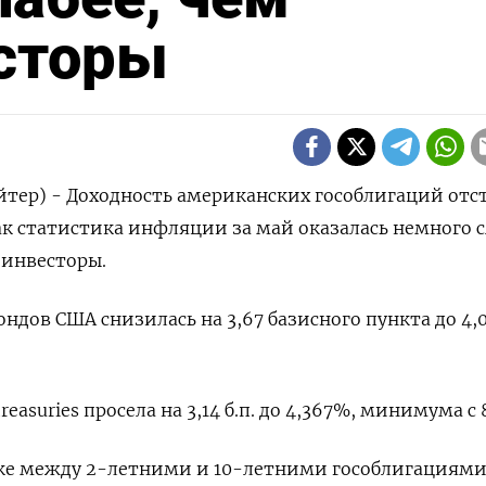
есторы
тер) - Доходность американских гособлигаций отс
ак ​статистика инфляции ​за май ​оказалась ⁠немного ‌
 инвесторы.
ндов ​США снизилась ‌на 3,67 базисного ​пункта до 4
easuries ​просела ‌на 3,14 б.п. до ​4,367%, минимума с 
ке между 2-летними ​и ⁠10-летними гособлигациям