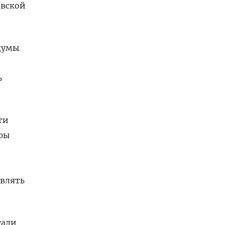
овской
думы
ь
ти
ры
авлять
тали