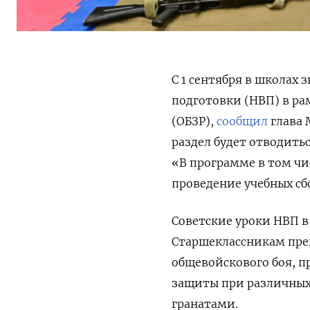
С 1 сентября в школах
подготовки (НВП) в р
(ОБЗР),
сообщил
глава 
раздел будет отводить
«В программе в том чи
проведение учебных сб
Советские уроки НВП в
Старшеклассникам преп
общевойскового боя, п
защиты при различных
гранатами.