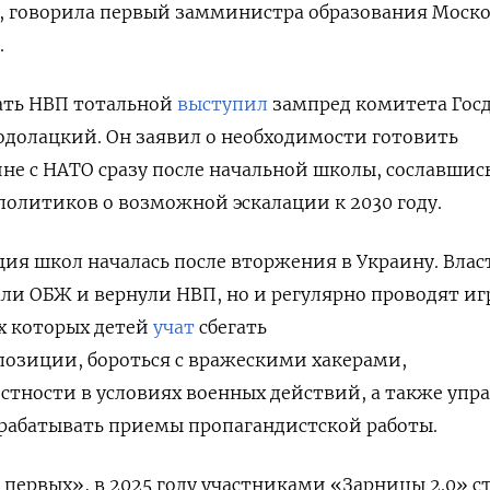
, говорила первый замминистра образования Моск
.
лать НВП тотальной
выступил
зампред комитета Гос
одолацкий. Он заявил о необходимости готовить
йне с НАТО сразу после начальной школы,
сославшис
политиков о возможной эскалации к 2030 году.
ия школ началась после вторжения в Украину.
Влас
ли ОБЖ и вернули НВП, но и регулярно проводят
иг
ах которых детей
учат
сбегать
озиции, бороться с вражескими хакерами,
стности в условиях военных действий, а также упр
рабатывать приемы пропагандистской работы.
ервых», в 2025 году участниками «Зарницы 2.0» с