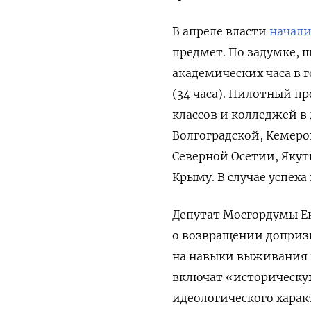
В апреле власти
начал
предмет.
По задумке, 
академических часа в г
(34 часа). Пилотный пр
классов и колледжей в 
Волгоградской, Кемеро
Северной Осетии, Яку
Крыму. В случае успех
Депутат Мосгордумы Ек
о возвращении доприз
на навыки выживания 
включат «историческу
идеологического харак