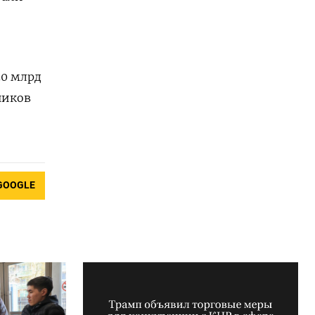
50 млрд
ников
GOOGLE