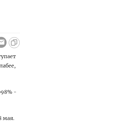
тупает
слабее,
,098% -
8 мая.
и