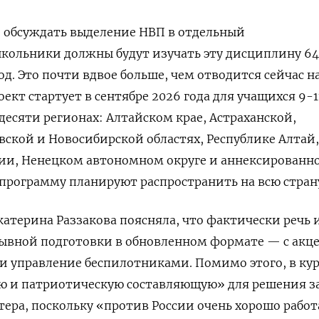
и
обсуждать выделение НВП в отдельный
школьники должны будут изучать эту дисциплину 64
од. Это почти вдвое больше, чем отводится сейчас н
оект стартует в сентябре 2026 года для учащихся 9-1
десяти регионах: Алтайском крае, Астраханской,
вской и Новосибирской областях, Республике Алтай,
тии, Ненецком автономном округе и аннексированн
а программу планируют распространить на всю стран
атерина Раззакова поясняла, что
ф
актически речь 
ывной подготовки в обновленном формате — с акц
и управление беспилотниками. Помимо этого, в
кур
ю и патриотическую составляющую» для решения з
тера, поскольку «против России очень хорошо рабо