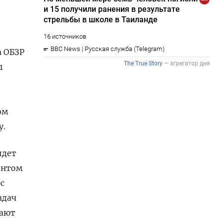
а ОБЗР
1
ом
у.
идет
ентом
с
адач
тают