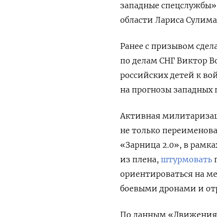
западные спецслужбы»
области Лариса Сулима
Ранее с призывом сде
по делам СНГ Виктор В
российских детей к во
на прогнозы западных 
Активная милитаризац
не только переименова
«Зарница 2.0», в рамк
из плена,
штурмовать
п
ориентироваться на ме
боевыми дронами и от
По данным «Движения п