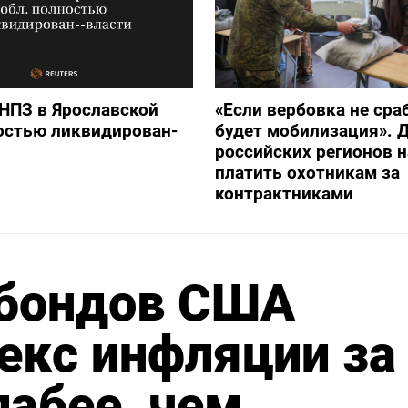
НПЗ в Ярославской
«Если вербовка не сра
остью ликвидирован-
будет мобилизация». Д
российских регионов 
платить охотникам за
контрактниками
сбондов США
екс инфляции за
лабее, чем