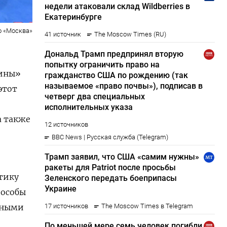
о «Москва»
дины»
этот
а также
тику
пособы
чными