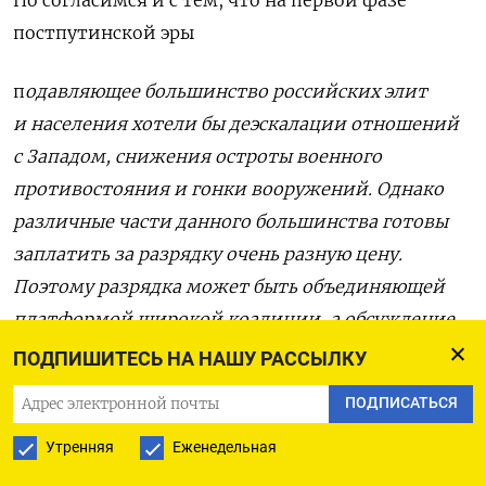
Но согласимся и с тем, что на первой фазе
постпутинской эры
п
одавляющее большинство российских элит
и населения хотели бы деэскалации отношений
с Западом, снижения остроты военного
противостояния и гонки вооружений. Однако
различные части данного большинства готовы
заплатить за разрядку очень разную цену.
Поэтому разрядка может быть объединяющей
платформой широкой коалиции, а обсуждение
допустимой цены этой разрядки —
ПОДПИШИТЕСЬ НА НАШУ РАССЫЛКУ
разъединяющим.
ПОДПИСАТЬСЯ
Сила эмигрантов не в дисциплине
Утренняя
Еженедельная
И тут Некрасов переходит к более слабой части