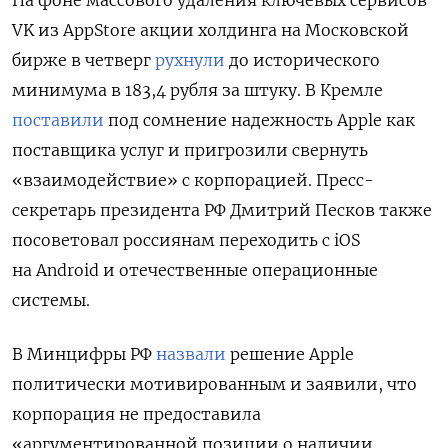
На фоне массового удаления ключевых сервисов
VK из AppStore а
кции холдинга на Московской
бирже в четверг
рухнули
д
о исторического
минимума в 183,4 рубля за штуку.
В Кремле
поставили
под сомнение надежность Apple как
поставщика услуг и пригрозили свернуть
«взаимодействие» с корпорацией. Пресс-
секретарь президента РФ Дмитрий Песков также
посоветовал россиянам переходить с iOS
на Android и отечественные операционные
системы.
В Минцифры РФ
назвали
решение Apple
политически мотивированным и заявили, что
корпорация не предоставила
«аргументированной позиции о наличии