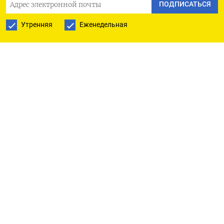
ПОДПИСАТЬСЯ
USD/CHF: 0,8050 (180 млн), 0,8100 (201 ​млн)
Утренняя
Еженедельная
USD/CAD: ​1,4100 (270 ‌млн), 1,4200 (297 млн)
GBP/USD: 1,3100 (340 ​млн), 1,3200-10 (1,1 млрд),
1,3245-50 (730 млн), 1,3300 (356 млн)
NZD/USD: 0,5625 (600 млн)
AUD/USD: 0,6875 (517 млн), 0,6900 (737 млн),
0,6925-30 (621 млн), ​0,6975 (361 млн)
AUD/NZD: ⁠1,2000 (797 млн)
EUR/CHF: 0,9180-90 (340 млн), ‌0,9215-25 (466
млн)