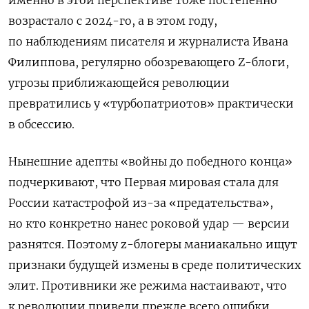
именно в этой перспективе тоже постепенно
возрастало с 2024-го, а в этом году,
по наблюдениям писателя и журналиста Ивана
Филиппова, регулярно обозревающего Z-блоги,
угрозы приближающейся революции
превратились у «турбопатриотов» практически
в обсессию.
Нынешние адепты «войны до победного конца»
подчеркивают, что Первая мировая стала для
России катастрофой из-за «предательства»,
но кто конкретно нанес роковой удар — версии
разнятся. Поэтому z-блогеры маниакально ищут
признаки будущей измены в среде политических
элит. Противники же режима настаивают, что
к революции привели прежде всего ошибки