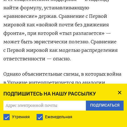
найти формулу, устанавливающую
«равновесие» держав. Сравнение с Первой
мировой как «войной почти без движения
фронта», при которой «тыл разлагается» —
может быть эвристически полезно. Сравнение
с Первой мировой как моделью распределения
ответственности — опасно.
Однако объяснительные схемы, в которых война
в Украине интерпретируется по аналогии
с Первой мировой — как с конфликтом,
ПОДПИШИТЕСЬ НА НАШУ РАССЫЛКУ
в котором были виноваты «все», постепенно
ПОДПИСАТЬСЯ
распространяются и в российской блогосфере.
24 июня в Facebook были помещены посты двух
Утренняя
Еженедельная
очень идеологически несхожих авторов — Шуры