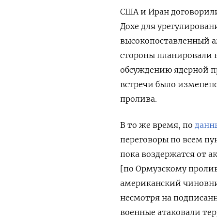
США и Иран договорилис
Дохе для урегулирован
высокопоставленный а
стороны планировали в
обсуждению ядерной п
встречи было изменено
пролива.
В то же время, по
данн
переговоры по всем п
пока воздержатся от а
[по Ормузскому пролив
американский чиновни
несмотря на подписан
военные атаковали тер