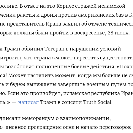
роливе. В ответ на это Корпус стражей исламской
менил ракеты и дроны против американских баз в К
оне представитель Ирана заявил об отмене техничес
торые должны были пройти в воскресенье, 28 июня.
д Трамп обвинил Тегеран в нарушении условий
игрозил, что страна «может перестать существоват
ы возобновят полноценные боевые действия. «Похо
тся! Может наступить момент, когда мы больше не 
ть и будем вынуждены завершить военным путем то
но. Если это произойдет, исламская республика Ира
ать!» —
написал
Трамп в соцсети Truth Social.
одписали меморандум о взаимопонимании,
-дневное прекращение огня и начало переговоров