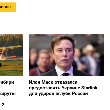
GOOGLE
Сибири
Илон Маск отказался
предоставить Украине Starlink
ршруты
для ударов вглубь России
-2