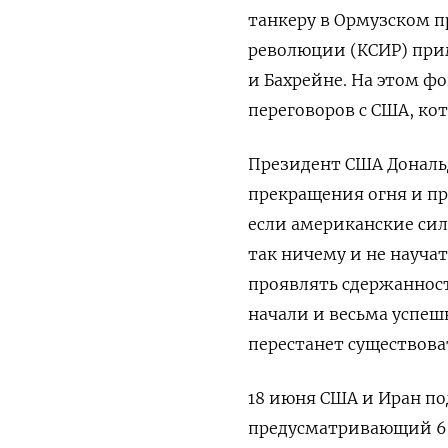
танкеру в Ормузском п
революции (КСИР) при
и Бахрейне. На этом ф
переговоров с США, ко
Президент США Дональ
прекращения огня и пр
если американские сил
так ничему и не науча
проявлять сдержаннос
начали и весьма успеш
перестанет существов
18 июня США и Иран п
предусматривающий 60