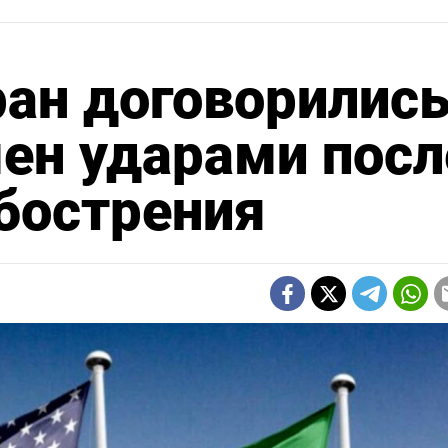
ран договорилис
ен ударами посл
бострения