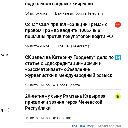
ам в
юро)