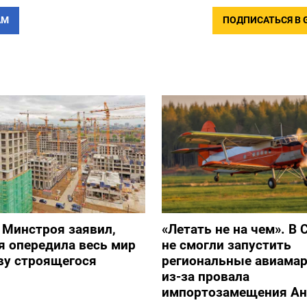
АМ
ПОДПИСАТЬСЯ В 
 Минстроя заявил,
«Летать не на чем». В 
я опередила весь мир
не смогли запустить
ву строящегося
региональные авиама
из-за провала
импортозамещения Ан