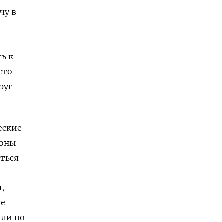
чу в
ь к
сто
руг
еские
роны
аться
,
ие
или по