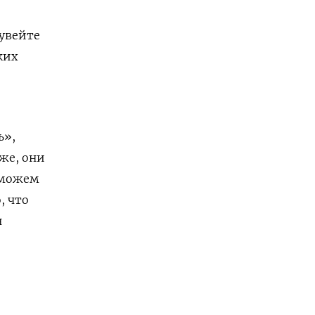
увейте
ких
ь»,
же, они
сможем
, что
н