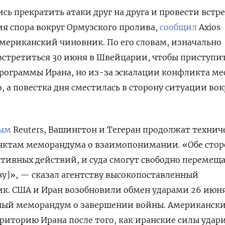
ь прекратить атаки друг на друга и провести встре
ия спора вокруг Ормузского пролива,
сообщил
Axios
мериканский чиновник. По его словам, изначально
стретиться 30 июня в Швейцарии, чтобы приступит
рограммы Ирана, но из-за эскалации конфликта ме
, а повестка дня сместилась в сторону ситуации вок
ым
Reuters, Вашингтон и Тегеран продолжат технич
унктам меморандума о взаимопонимании. «Обе сто
ктивных действий, и суда смогут свободно перемещ
у]», — сказал агентству высокопоставленный
к. США и Иран возобновили обмен ударами 26 июня
ный меморандум о завершении войны. Американск
риторию Ирана после того, как иранские силы удар