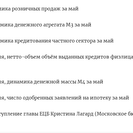
амика розничных ​продаж за май
намика денежного агрегата М3 за май
намика кредитования частного сектора за май
ния, нетто-объем объём выданных кредитов ​физлиц
ния, динамика денежной массы М4 ‌за май
ия, число ‌одобренных заявлений на ипотеку за май
ыступление главы ЕЦБ ‌Кристина Лагард (Московское б