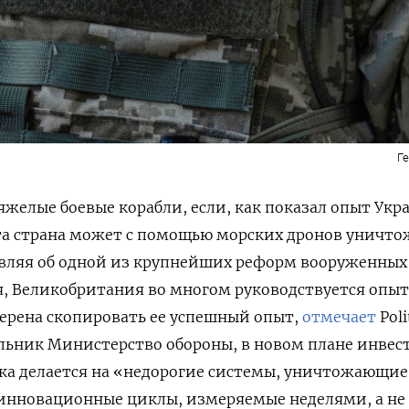
Г
яжелые боевые корабли, если, как показал опыт Укр
а страна может с помощью морских дронов уничто
вляя об одной из крупнейших реформ вооруженных 
я, Великобритания во многом руководствуется опы
ерена скопировать ее успешный опыт,
отмечает
Poli
льник Министерство обороны, в новом плане инвес
ка делается на «недорогие системы, уничтожающие
 инновационные циклы, измеряемые неделями, а не