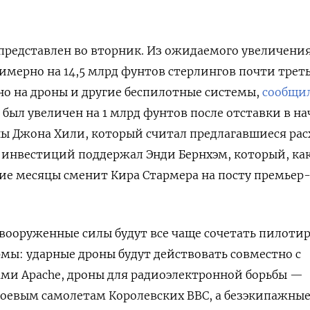
представлен во вторник. Из ожидаемого увеличени
имерно на 14,5 млрд фунтов стерлингов почти треть
но на дроны и другие беспилотные системы,
сообщи
т был увеличен на 1 млрд фунтов после отставки в на
ы Джона Хили, который считал предлагавшиеся ра
 инвестиций поддержал Энди Бернхэм, который, ка
ие месяцы сменит Кира Стармера на посту премьер
вооруженные силы будут все чаще сочетать пилоти
ы: ударные дроны будут действовать совместно с
ми Apache, дроны для радиоэлектронной борьбы —
оевым самолетам Королевских ВВС, а безэкипажные