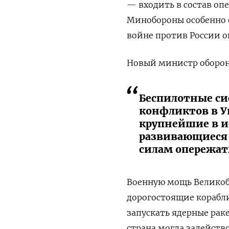
— входить в состав оп
Минобороны особенно 
войне против России ок
Новый министр оборон
Беспилотные си
конфликтов в У
крупнейшие в и
развивающиеся
силам опережат
Военную мощь Великоб
дорогостоящие корабли
запускать ядерные рак
страна могла задейство