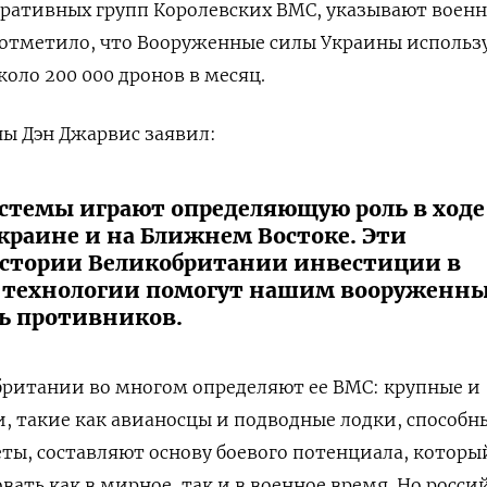
еративных групп Королевских ВМС, указывают военн
отметило, что Вооруженные силы Украины использ
оло 200 000 дронов в месяц.
ы Дэн Джарвис заявил:
стемы играют определяющую роль в ходе
краине и на Ближнем Востоке. Эти
стории Великобритании инвестиции в
 технологии помогут нашим вооруженн
ь противников.
ритании во многом определяют ее ВМС: крупные и
, такие как авианосцы и подводные лодки, способн
еты, составляют основу боевого потенциала, которы
вать как в мирное, так и в военное время. Но росси