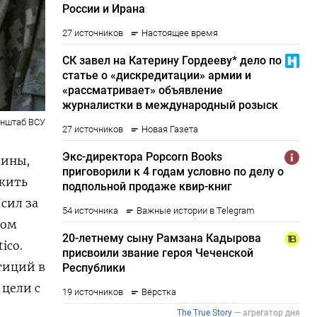
енштаб ВСУ
аины,
жить
сил за
том
tico.
тиций в
 цели с