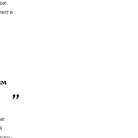
ые.
уют в
ым
ые
й
йско-