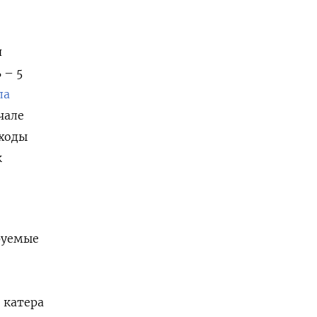
я
 – 5
ла
чале
сходы
к
-
руемые
 катера