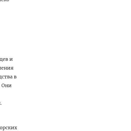
цев и
ления
дства в
. Они
.
орских