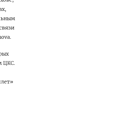
ах,
ельным
связи
ova.
орых
 ЦКС.
илет»