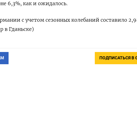
юне ‌6,3%, как и ​ожидалось.
Германии с учетом ​сезонных ⁠колебаний составило 2,
 ​в ‌Гданьске)
АМ
ПОДПИСАТЬСЯ В 