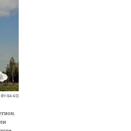
C BY-SA 4.0)
егион.
али
хове,