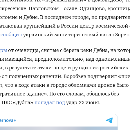
оскресенске, Павловском Посаде, Одинцово, Бронниц
оломне и Дубне. В последнем городе, по предварит
атакован крупнейший в России центр космической 
м
сообщил
украинский мониторинговый канал Supern
дры
от очевидца, снятые с берега реки Дубна, на кот
днимающийся, предположительно, над одноименным
а, в результате атаки по центру один из российских
 от полученных ранений. Воробьев подтвердил «пр
л, что в ходе атаки в городе обломками дронов было
ативное здание». По его словам, обошлось без
о ЦКС «Дубна»
попадал под
удар 22 июня.