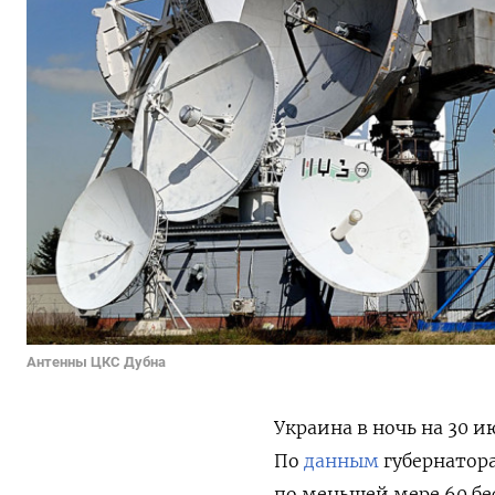
Антенны ЦКС Дубна
Украина в ночь на 30 
По
данным
губернатора
по меньшей мере 60 бе