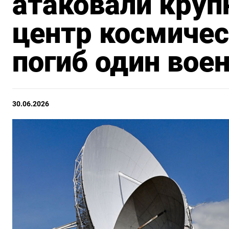
атаковали круп
центр космичес
погиб один вое
30.06.2026