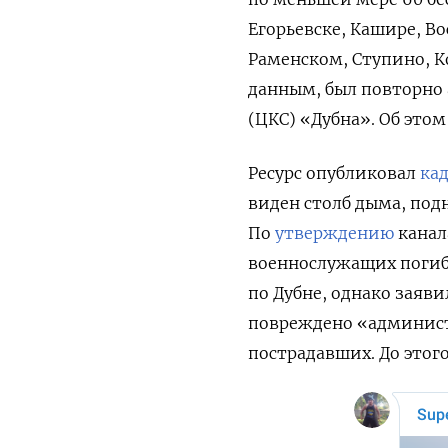
Егорьевске, Кашире, В
Раменском, Ступино, К
данным, был повторно 
(ЦКС) «Дубна». Об это
Ресурс опубликовал
ка
виден столб дыма, по
По
утверждению
канал
военнослужащих погиб
по Дубне, однако заяви
повреждено «администр
пострадавших. До этог