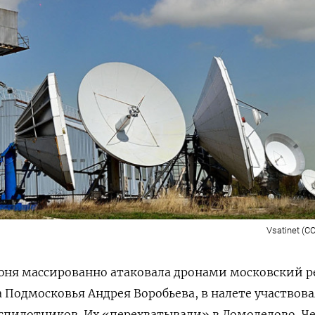
Vsatinet (C
июня массированно атаковала дронами московский р
 Подмосковья Андрея Воробьева, в налете участвов
спилотников. Их «перехватывали» в Домодедово, Че