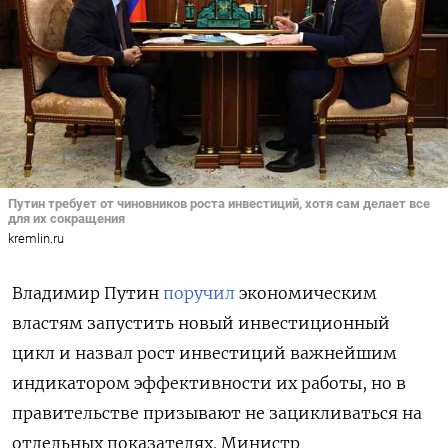
Путин требует от чиновников роста инвестиций, хотя сам делает все
для их сокращения
kremlin.ru
Владимир Путин
поручил
экономическим
властям запустить новый инвестиционный
цикл и назвал рост инвестиций важнейшим
индикатором эффективности их работы, но в
правительстве призывают не зацикливаться на
отдельных показателях. Министр