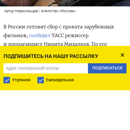
Артур Новосильцев / Агентство «Москва»
В России готовят сбор с проката зарубежных
фильмов,
сообщил
ТАСС режиссер
и пропагандист Никита Михалков. По его
словам,
процент отчислений
будут определять
ПОДПИШИТЕСЬ НА НАШУ РАССЫЛКУ
«эксперты в экономической сфере», средства
ПОДПИСАТЬСЯ
пойдут на поддержку отечественного кино.
«Это
будет серьезная помощь… К тому же будет
Утренняя
Еженедельная
оплачиваться „входной билет“ — просто для
того, чтобы конкретную зарубежную картину
рассмотрели, для того чтобы она попала
на экран», — добавил Михалков.
Ранее он предложил установить квоты для