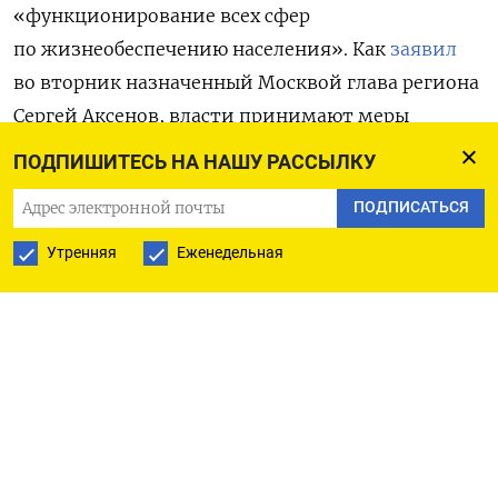
«функционирование всех сфер
по жизнеобеспечению населения». Как
заявил
во вторник назначенный Москвой глава региона
Сергей Аксенов, власти принимают меры
по ликвидации дефицита, однако предпосылок
ПОДПИШИТЕСЬ НА НАШУ РАССЫЛКУ
для полного восстановления снабжения нет.
ПОДПИСАТЬСЯ
«Ситуация с кризисом топлива продолжается.
Прошу набраться терпения. Больших объемов
Утренняя
Еженедельная
топлива в ближайшее время в продаже
не будет», — сообщил он. По словам Аксенова,
глава Минэнерго региона Владимир Воронкин
будет информировать о ситуации с горючим
ежедневно.
О «сохранении ограничений» на отпуск топлива