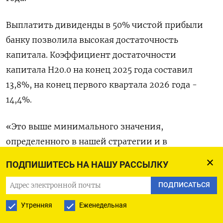
Выплатить ‌дивиденды в 50% чистой прибыли
банку ​позволила высокая достаточность
капитала. Коэффициент достаточности
капитала Н20.0 ‌на конец 2025 года составил
13,8%, на конец первого квартала 2026 года -
14,4%.
«Это ​выше минимального ​значения,
определенного ‌в нашей стратегии и в
дивидендной политике, ​которое составляет
ПОДПИШИТЕСЬ НА НАШУ РАССЫЛКУ
13,3%. С учетом того, что при выплате
ПОДПИСАТЬСЯ
дивидендов до конца 2026 года мы также
прогнозируем выполнение этого уровня,
Утренняя
Еженедельная
наблюдательный совет рекомендовал утвердить