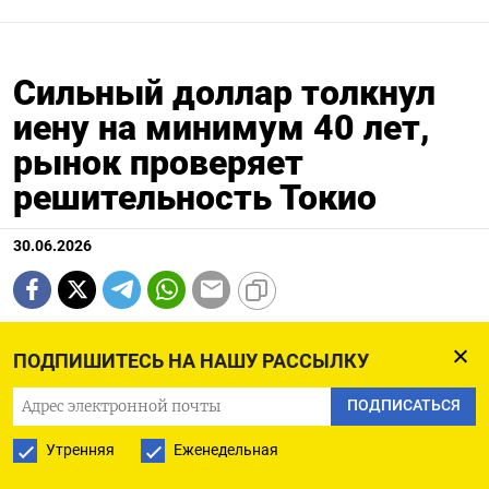
Сильный доллар толкнул
иену на минимум 40 лет,
рынок проверяет
решительность Токио
30.06.2026
ЛОНДОН/СИНГАПУР, 30 июн (Рейтер) - Стабильно
ПОДПИШИТЕСЬ НА НАШУ РАССЫЛКУ
растущий доллар во вторник толкнул иену до
уровней, не наблюдавшихся с 1986 года, усилив
ПОДПИСАТЬСЯ
ожидания прямой валютной интервенции
Утренняя
Еженедельная
японских властей и одновременно оказал