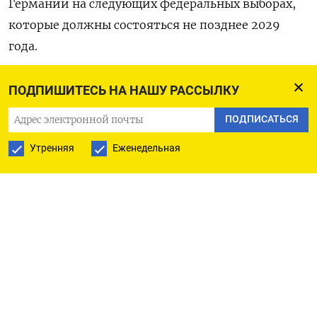
Германии на следующих федеральных выборах,
которые должны состояться не позднее 2029
года.
«Дешевая энергия ​из России была секретом
ПОДПИШИТЕСЬ НА НАШУ РАССЫЛКУ
успеха немецкой экономики. ​Нам нужно вернуть
ПОДПИСАТЬСЯ
ее, - сказала Вайдель. - ​Потеря этих поставок
⁠отбросила нас на годы назад. Утрачены сотни
Утренняя
Еженедельная
тысяч рабочих мест. Это сделало нас
зависимыми ‌от Соединенных Штатов, которые
продают нам энергоносители по ‌гораздо более
высоким ценам». До введения санкций в 2022
году Россия обеспечивала более трети
импортируемой в Германию нефти и более
половины ​поставок природного газа. Шесть лет