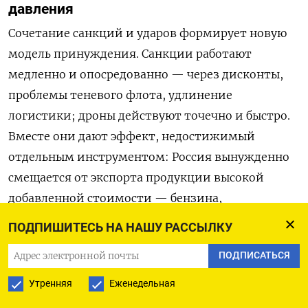
давления
Сочетание санкций и ударов формирует новую
модель принуждения. Санкции работают
медленно и опосредованно — через дисконты,
проблемы теневого флота, удлинение
логистики; дроны действуют точечно и быстро.
Вместе они дают эффект, недостижимый
отдельным инструментом: Россия вынужденно
смещается от экспорта продукции высокой
добавленной стоимости — бензина,
авиакеросина и дизельного топлива — к вывозу
ПОДПИШИТЕСЬ НА НАШУ РАССЫЛКУ
сырой нефти. Парадоксально, что налоговая
ПОДПИСАТЬСЯ
конструкция делает экспорт сырья выгоднее для
компаний, и прямые бюджетные потери
Утренняя
Еженедельная
от сокращения переработки оказываются