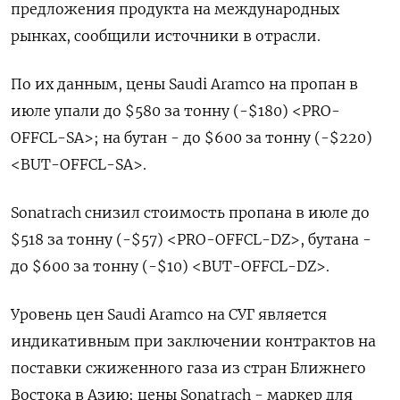
предложения продукта ‌на международных
рынках, сообщили ‌источники в отрасли.
По их данным, цены ​Saudi Aramco на ‌пропан в
июле упали до $580 ​за тонну (-$180) <PRO-
OFFCL-SA>; на бутан - ‌до $600 за тонну (-$220)
<BUT-OFFCL-SA>.
Sonatrach снизил стоимость пропана в июле до
$518 за тонну (-$57) <PRO-OFFCL-DZ>, ​бутана -
до $600 ​за ‌тонну (-$10) <BUT-OFFCL-DZ>.
Уровень цен Saudi Aramco на ​СУГ является
индикативным при заключении контрактов на
поставки сжиженного газа из стран Ближнего
Востока в Азию; цены Sonatrach - маркер для