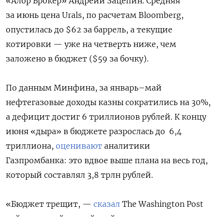
«Алор Брокер» Андрейи Зацепин. Средняя
за июнь цена Urals, по расчетам Bloomberg,
опустилась до $62 за баррель, а текущие
котировки — уже на четверть ниже, чем
заложено в бюджет ($59 за бочку).
По данным Минфина, за январь–май
нефтегазовые доходы казны сократились на 30%,
а дефицит достиг 6 триллионов рублей. К концу
июня «дыра» в бюджете разрослась до
6,4
триллиона,
оценивают
аналитики
Газпромбанка: это вдвое выше плана на весь год,
который составлял 3,8 трлн рублей.
«Бюджет трещит, —
сказал
The Washington Post