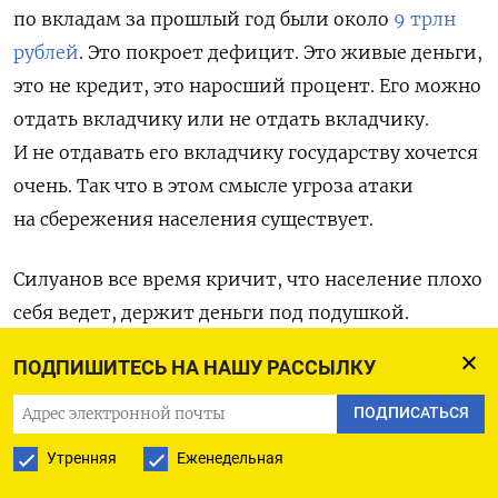
по вкладам за прошлый год были около
9 трлн
рублей
. Это покроет дефицит. Это живые деньги,
это не кредит, это наросший процент. Его можно
отдать вкладчику или не отдать вкладчику.
И не отдавать его вкладчику государству хочется
очень. Так что в этом смысле угроза атаки
на сбережения населения существует.
Силуанов все время кричит, что население плохо
себя ведет, держит деньги под подушкой.
Финансовая ситуация настолько безвыходная,
ПОДПИШИТЕСЬ НА НАШУ РАССЫЛКУ
что, в общем, Силуанову больше нечего делать.
Последний его резерв — остатки
ПОДПИСАТЬСЯ
на казначейских счетах, то есть деньги, которые
Утренняя
Еженедельная
бюджет выделил на какие-то расходы, но они