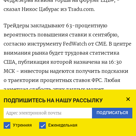
сказал Никос Цабурас из ​Tradu.com.
Трейдеры закладывают 63-процентную
вероятность повышения ставки к сентябрю,
‌согласно инструменту FedWatch от CME. В центре
внимания рынка будет трудовая статистика
США, публикация которой назначена ​на 16:30 ​
МСК - инвесторы ‌надеются получить подсказки
о траектории процентных ставок ФРС. Любая ​
заметная слабость этих данных может
подтолкнуть золото к уровню $4.250, однако
ПОДПИШИТЕСЬ НА НАШУ РАССЫЛКУ
этого будет недостаточно, чтобы вывести его с
ПОДПИСАТЬСЯ
медвежьей территории, сказал Цабурас. «Любого
Утренняя
Еженедельная
значения выше 100.000 рабочих мест, вероятно,
будет достаточно, чтобы сохранялись ожидания