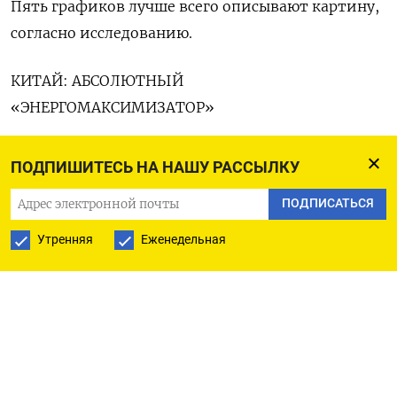
Пять графиков лучше всего описывают картину,
согласно исследованию.
КИТАЙ: ‌АБСОЛЮТНЫЙ
«ЭНЕРГОМАКСИМИЗАТОР»
Сленговый термин «maxxer» происходит из
ПОДПИШИТЕСЬ НА НАШУ РАССЫЛКУ
интернет-культуры и означает кого-то или что-
ПОДПИСАТЬСЯ
то, что доводит одно качество до крайней
степени.
Утренняя
Еженедельная
Китай, похоже, принял эту концепцию близко к
сердцу, особенно в вопросе производства
энергии и электроэнергии, необходимой для
функционирования его огромной экономики.