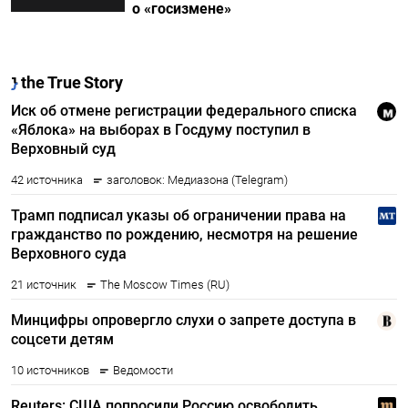
о «госизмене»