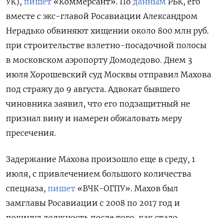
УК),
пишет
«Коммерсант». По
данным
РБК, его
вместе с экс-главой Росавиации Александром
Нерадько обвиняют хищении около 800 млн руб.
при строительстве взлетно-посадочной полосы
в московском аэропорту Домодедово. Днем 3
июля Хорошевский суд Москвы отправил Махова
под стражу до 9 августа. Адвокат бывшего
чиновника заявил, что его подзащитный не
признал вину и намерен обжаловать меру
пресечения.
Задержание Махова произошло еще в среду, 1
июля, с привлечением большого количества
спецназа,
пишет
«ВЧК-ОГПУ». Махов был
замглавы Росавиации с 2008 по 2017 год и
покинул должность после того, как стало