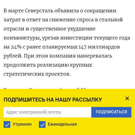
В марте ‌Северсталь объявила о сокращении
затрат в ответ на снижение спроса в стальной
отрасли ​и существенное ухудшение
конъюнктуры, урезав инвестиции текущего года
на 24% с ранее планируемых 147 ‌миллиардов
рублей. При этом компания намеревалась
продолжить реализацию крупных
стратегических проектов.
Владелец Северстали Алексей Мордашов в июне
предупредил, что сталелитейной компании
ПОДПИШИТЕСЬ НА НАШУ РАССЫЛКУ
придется резать инвестиции и ​в 2027 году после
ПОДПИСАТЬСЯ
того, ​как она попала ‌в ситуацию
Утренняя
Еженедельная
«отрицательного кэша».