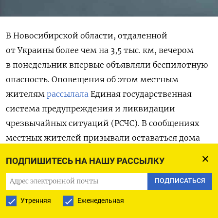
В Новосибирской области, отдаленной
от Украины более чем на 3,5 тыс. км, вечером
в понедельник впервые объявляли беспилотную
опасность. Оповещения об этом местным
жителям
рассылала
Единая государственная
система предупреждения и ликвидации
чрезвычайных ситуаций (РСЧС). В сообщениях
местных жителей призывали оставаться дома
и не подходить к окнам. «Беспилотная опасность
ПОДПИШИТЕСЬ НА НАШУ РАССЫЛКУ
на территории Новосибирской области 6 июля
в 21:45. Укройтесь в помещении без окон
ПОДПИСАТЬСЯ
с капитальными стенами! Если вы находитесь
Утренняя
Еженедельная
на улице или в автотранспорте, направляйтесь