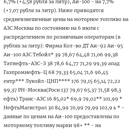
6,7% (+4,58 рубля за литр), Аи-100 - на 7,7%
(+7,07 рубля за литр). Ниже ​приводятся
средневзвешенные цены на ⁠моторное топливо на
АЗС Москвы по состоянию на 6 июля с
распределением по розничным операторам (в
рублях за ‌литр): Фирма Кол-во ДТ Аи-92 Аи-95
Аи-100 АЗС Тебойл* 39 78,67 64,48 71,06 99,38
Татнефть-АЗС-З 38 78,6 64,77 71,29 99,39 апад
Газпромнефть-Ц 68 79,33 65,04 71,6 96,45
ентр*** Лукойл-ЦНП**** 176 79,15 65,14 72,22
99,37 РН-Москва(Росн 137 79,67 65,37 71,58 98,3
ефть) Транс-АЗС 16 85,02* 69,9 79,02** 101,99 *
НефтьМагистрал 30 84,99 70,99 79,99 102,9 ь * -
данные по ценам на Аи-100 предоставлены по
моторному топливу марки 98+ ** - ‌на