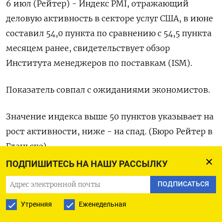
6 июл (Рейтер) - Индекс PMI, ‌отражающий
деловую ​активность в секторе ​услуг ​США, ⁠в ‌июне
составил ‌54,0 пункта ​по ‌сравнению с 54,5 ​пункта
месяцем ‌ранее, свидетельствует обзор ​
Института менеджеров ​по ‌поставкам (ISM).
Показатель совпал ​с ожиданиями экономистов.
Значение индекса выше 50 пунктов ​указывает ⁠на
рост активности, ‌ниже - ‌на спад. (Бюро ​Рейтер в
‌Гданьске)
ПОДПИШИТЕСЬ НА НАШУ РАССЫЛКУ
ПОДПИСАТЬСЯ
ПОДПИСАТЬСЯ НА ТЕЛЕГРАМ
Утренняя
Еженедельная
ПОДПИСАТЬСЯ В GOOGLE